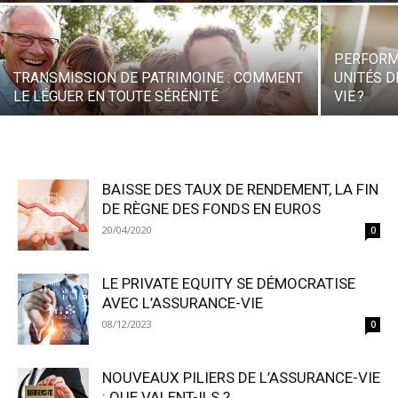
PERFORM
TRANSMISSION DE PATRIMOINE : COMMENT
UNITÉS 
LE LÉGUER EN TOUTE SÉRÉNITÉ
VIE ?
BAISSE DES TAUX DE RENDEMENT, LA FIN
DE RÈGNE DES FONDS EN EUROS
20/04/2020
0
LE PRIVATE EQUITY SE DÉMOCRATISE
AVEC L’ASSURANCE-VIE
08/12/2023
0
NOUVEAUX PILIERS DE L’ASSURANCE-VIE
: QUE VALENT-ILS ?