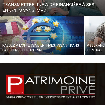
TRANSMETTRE UNE AIDE FINANCIÈRE À SES
ENFANTS SANS IMPÔT
PASSEZ À L’OFFENSIVE EN INVESTISSANT DANS
ASSURANCE
LA DÉFENSE EUROPÉENNE
CONTRAT