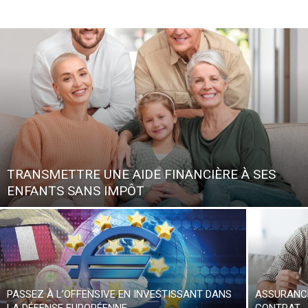
TRANSMETTRE UNE AIDE FINANCIÈRE À SES
ENFANTS SANS IMPÔT
PASSEZ À L’OFFENSIVE EN INVESTISSANT DANS
ASSURANCE
LA DÉFENSE EUROPÉENNE
CONTRAT