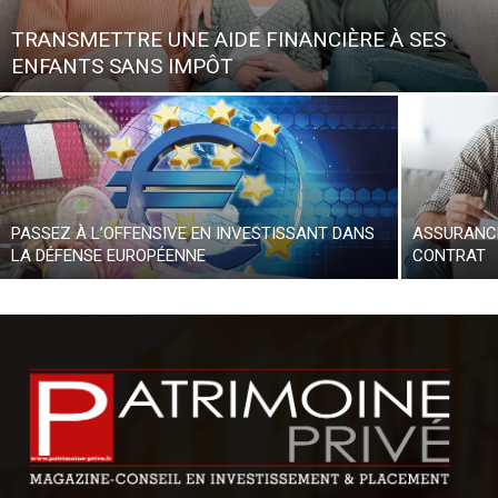
TRANSMETTRE UNE AIDE FINANCIÈRE À SES
ENFANTS SANS IMPÔT
PASSEZ À L’OFFENSIVE EN INVESTISSANT DANS
ASSURANCE
LA DÉFENSE EUROPÉENNE
CONTRAT