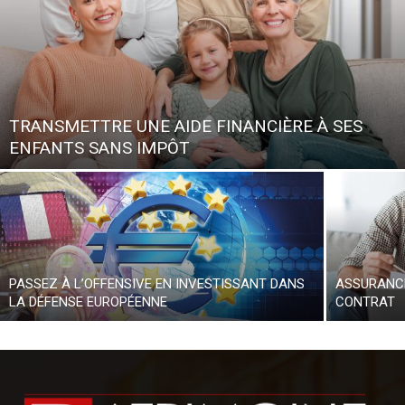
TRANSMETTRE UNE AIDE FINANCIÈRE À SES
ENFANTS SANS IMPÔT
PASSEZ À L’OFFENSIVE EN INVESTISSANT DANS
ASSURANCE
LA DÉFENSE EUROPÉENNE
CONTRAT