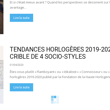
Et si c’était mieux avant ? Quand les perspectives se dessinent sur 
avantage...
Lire la suite
TENDANCES HORLOGÈRES 2019-202
CRIBLE DE 4 SOCIO-STYLES
01/04/2020
Êtes-vous plutôt « Flamboyant » ou « Idéaliste » « Connoisseur » ou
horlogères 2019-2020 publié par la Fondation de la Haute Horlogerie 
Lire la suite