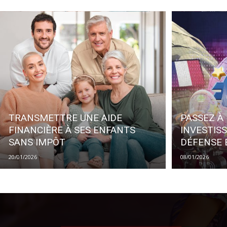
TRANSMETTRE UNE AIDE
PASSEZ À 
FINANCIÈRE À SES ENFANTS
INVESTIS
SANS IMPÔT
DÉFENSE
20/01/2026
08/01/2026