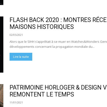
FLASH BACK 2020 : MONTRES RÉC
MAISONS HISTORIQUES
02/05/2021
Alors que le SIHH s’apprêtait à se muer en Watches&Wonders Gene
développements concernant la propagation mondiale du...
Lire la suite
PATRIMOINE HORLOGER & DESIGN VI
REMONTENT LE TEMPS
11/01/2021