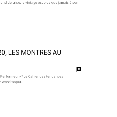
fond de crise, le vintage est plus que jamais à son
0, LES MONTRES AU
0
 « Performeur » ? Le Cahier des tendances
avec l’appui...