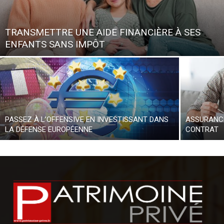
TRANSMETTRE UNE AIDE FINANCIÈRE À SES
ENFANTS SANS IMPÔT
PASSEZ À L’OFFENSIVE EN INVESTISSANT DANS
ASSURANCE
LA DÉFENSE EUROPÉENNE
CONTRAT