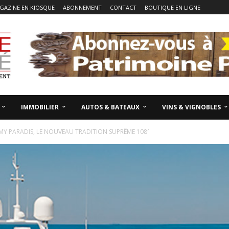
GAZINE EN KIOSQUE
ABONNEMENT
CONTACT
BOUTIQUE EN LIGNE
IMMOBILIER
AUTOS & BATEAUX
VINS & VIGNOBLES
MY PARADIS, LE NOUVEAU TRADITION SUPRÊME 108′