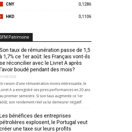
CNY
0,1286
HKD
0,1106
BFM Patrimoine
Son taux de rémunération passe de 1,5
à 1,7% ce 1er août: les Français vont-ils
se réconcilier avec le Livret A après
l'avoir boudé pendant des mois?
01/08/2026
En raison d'une rémunération moins intéressante, le
Livret A a enregistré ses pires performances en 20 ans
au premier semestre. Si son taux augmente ce 1er
août, son rendement réel va lui demeurer négatif.
Les bénéfices des entreprises
pétrolières explosent, le Portugal veut
créer une taxe sur leurs profits