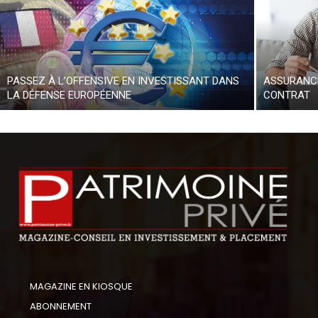
PASSEZ À L’OFFENSIVE EN INVESTISSANT DANS
ASSURANCE
LA DÉFENSE EUROPÉENNE
CONTRAT
MAGAZINE EN KIOSQUE
ABONNEMENT