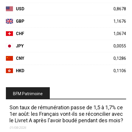
USD
0,8678
GBP
1,1676
CHF
1,0674
JPY
0,0055
CNY
0,1286
HKD
0,1106
BFM Patrimoine
Son taux de rémunération passe de 1,5 à 1,7% ce
1er août: les Français vont-ils se réconcilier avec
le Livret A après l'avoir boudé pendant des mois?
01/08/2026