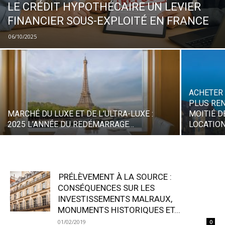
LE CRÉDIT HYPOTHÉCAIRE UN LEVIER
FINANCIER SOUS-EXPLOITÉ EN FRANCE
06/10/2025
ACHETER 
PLUS REN
MARCHÉ DU LUXE ET DE L’ULTRA-LUXE :
MOITIÉ D
2025 L’ANNÉE DU REDÉMARRAGE…
LOCATIO
PRÉLÈVEMENT À LA SOURCE :
CONSÉQUENCES SUR LES
INVESTISSEMENTS MALRAUX,
MONUMENTS HISTORIQUES ET...
01/02/2019
0