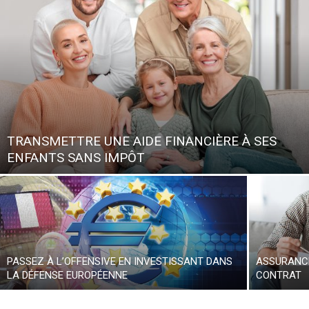
TRANSMETTRE UNE AIDE FINANCIÈRE À SES
ENFANTS SANS IMPÔT
PASSEZ À L’OFFENSIVE EN INVESTISSANT DANS
ASSURANCE
LA DÉFENSE EUROPÉENNE
CONTRAT