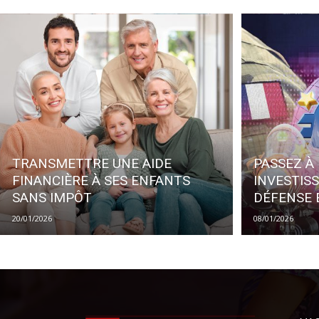
TRANSMETTRE UNE AIDE
PASSEZ À 
FINANCIÈRE À SES ENFANTS
INVESTIS
SANS IMPÔT
DÉFENSE
20/01/2026
08/01/2026