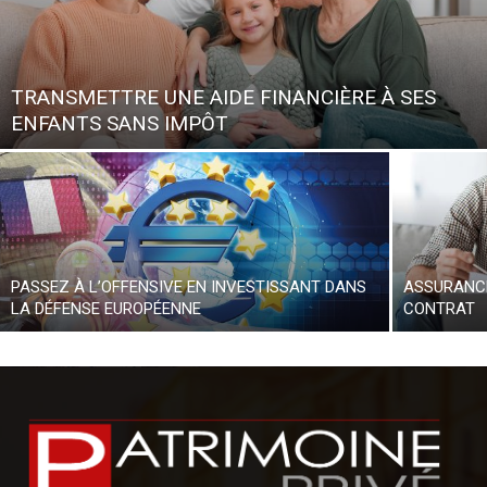
TRANSMETTRE UNE AIDE FINANCIÈRE À SES
ENFANTS SANS IMPÔT
PASSEZ À L’OFFENSIVE EN INVESTISSANT DANS
ASSURANCE
LA DÉFENSE EUROPÉENNE
CONTRAT