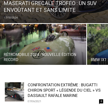
MASERATI GRECALE TROFEO : UN SUV
ENVOÛTANT ET SANS LIMITE
17/10/2024
RÉTROMOBILE 2024 : NOUVELLE ÉDITION
RECORD
BMW IX1 
CONFRONTATION EXTRÊME : BUGATTI
CHIRON SPORT « LÉGENDE DU CIEL » VS
DASSAULT RAFALE MARINE
07/06/2021
0