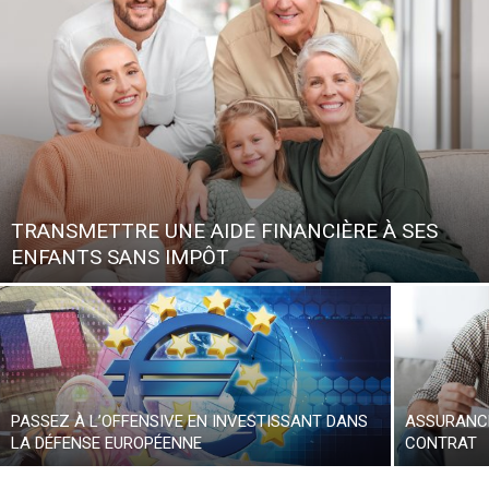
TRANSMETTRE UNE AIDE FINANCIÈRE À SES
ENFANTS SANS IMPÔT
PASSEZ À L’OFFENSIVE EN INVESTISSANT DANS
ASSURANCE
LA DÉFENSE EUROPÉENNE
CONTRAT