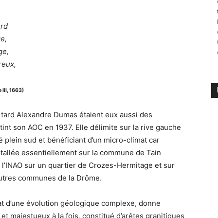
ord
e,
ge,
reux,
 III, 1663)
s tard Alexandre Dumas étaient eux aussi des
tint son AOC en 1937. Elle délimite sur la rive gauche
plein sud et bénéficiant d’un micro-climat car
stallée essentiellement sur la commune de Tain
 l’INAO sur un quartier de Crozes-Hermitage et sur
 autres communes de la Drôme.
tat d’une évolution géologique complexe, donne
t et majestueux à la fois, constitué d’arêtes granitiques