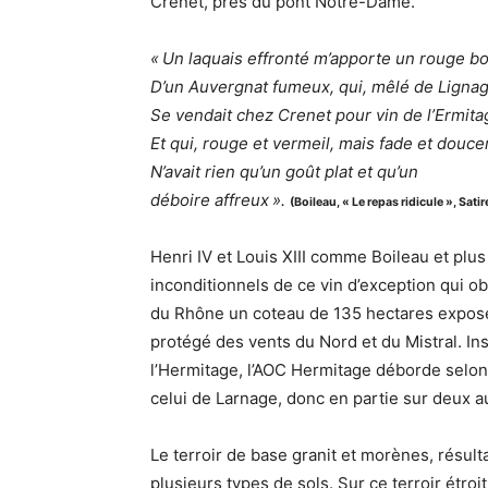
Crenet, près du pont Notre-Dame.
« Un laquais effronté m’apporte un rouge b
D’un Auvergnat fumeux, qui, mêlé de Lignag
Se vendait chez Crenet pour vin de l’Ermita
Et qui, rouge et vermeil, mais fade et douce
N’avait rien qu’un goût plat et qu’un
déboire affreux ».
(Boileau, « Le repas ridicule », Satire
Henri IV et Louis XIII comme Boileau et plu
inconditionnels de ce vin d’exception qui ob
du Rhône un coteau de 135 hectares exposé 
protégé des vents du Nord et du Mistral. In
l’Hermitage, l’AOC Hermitage déborde selon
celui de Larnage, donc en partie sur deux
Le terroir de base granit et morènes, résul
plusieurs types de sols. Sur ce terroir étroi