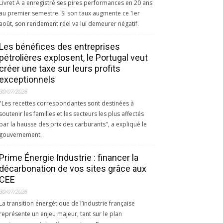
Livret A a enregistré ses pires performances en 20 ans
au premier semestre. Si son taux augmente ce 1er
août, son rendement réel va lui demeurer négatif.
Les bénéfices des entreprises
pétrolières explosent, le Portugal veut
créer une taxe sur leurs profits
exceptionnels
30/07/2026
"Les recettes correspondantes sont destinées à
soutenir les familles et les secteurs les plus affectés
par la hausse des prix des carburants", a expliqué le
gouvernement.
Prime Énergie Industrie : financer la
décarbonation de vos sites grâce aux
CEE
30/07/2026
La transition énergétique de l’industrie française
représente un enjeu majeur, tant sur le plan