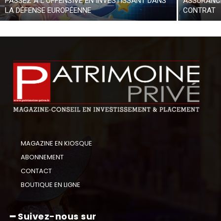
PASSEZ À L’OFFENSIVE EN INVESTISSANT DANS
ASSURANCE
LA DÉFENSE EUROPÉENNE
CONTRAT
MAGAZINE EN KIOSQUE
ABONNEMENT
CONTACT
BOUTIQUE EN LIGNE
━ Suivez-nous sur