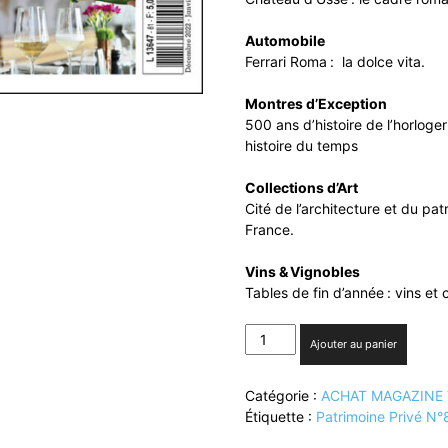
Automobile
Ferrari Roma :
la dolce vita.
Montres d’Exception
500 ans d’histoire de l’horloge
histoire du temps
Collections d’Art
Cité de l’architecture et du patr
France.
Vins & Vignobles
Tables de fin d’année : vins et
quantité
Ajouter au panier
de
PATRIMOINE
Catégorie :
ACHAT MAGAZINE
PRIVÉ
Étiquette :
Patrimoine Privé N°
N°81
(PDF)