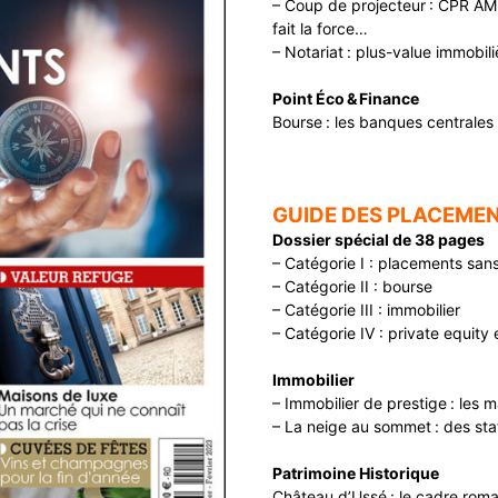
– Coup de projecteur : CPR AM 
fait la force…
– Notariat : plus-value immobili
Point Éco & Finance
Bourse : les banques centrales
GUIDE DES PLACEMEN
Dossier spécial de 38 pages
– Catégorie I : placements san
– Catégorie II : bourse
– Catégorie III : immobilier
– Catégorie IV : private equity
Immobilier
– Immobilier de prestige : les 
– La neige au sommet : des sta
Patrimoine Historique
Château d’Ussé : le cadre roma