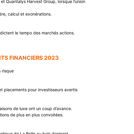
et Quantalys Harvest Group, lorsque l’union
ère, calcul et exonérations.
 dictent le tempo des marchés actions.
TS FINANCIERS 2023
s risque
 et placements pour investisseurs avertis
maisons de luxe ont un coup d’avance.
tions de plus en plus convoitées.
ntique de La Belle au bois dormant.