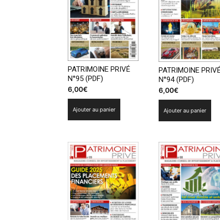
plus
ancien
PATRIMOINE PRIVÉ
PATRIMOINE PRIV
N°95 (PDF)
N°94 (PDF)
6,00
€
6,00
€
Ajouter au panier
Ajouter au panier