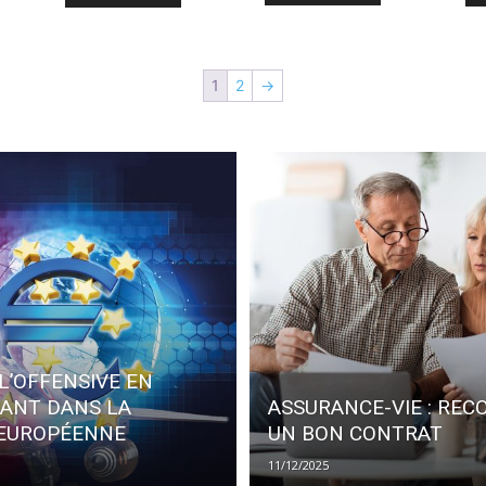
1
2
→
L’OFFENSIVE EN
SANT DANS LA
ASSURANCE-VIE : REC
 EUROPÉENNE
UN BON CONTRAT
11/12/2025