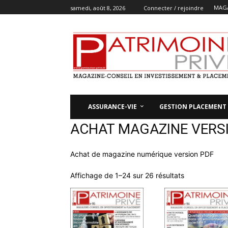
MAGA
samedi, août 8, 2026
Connecter / rejoindre
ASSURANCE-VIE
GESTION PLACEMENT
ACHAT MAGAZINE VERS
Achat de magazine numérique version PDF
Trié
Affichage de 1–24 sur 26 résultats
du
plus
récent
au