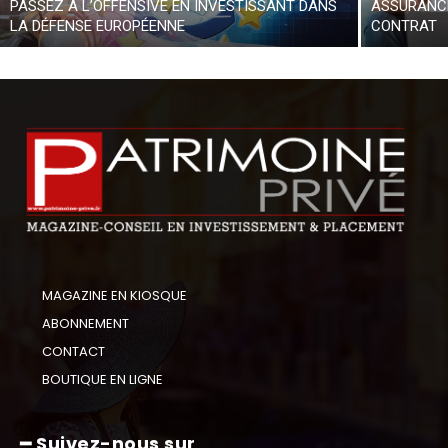
PASSEZ À L’OFFENSIVE EN INVESTISSANT DANS
ASSURANCE
LA DÉFENSE EUROPÉENNE
CONTRAT
MAGAZINE EN KIOSQUE
ABONNEMENT
CONTACT
BOUTIQUE EN LIGNE
━ Suivez-nous sur