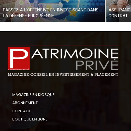
PASSEZ À L’OFFENSIVE EN INVESTISSANT DANS
ASSURANCE
LA DÉFENSE EUROPÉENNE
CONTRAT
MAGAZINE EN KIOSQUE
ABONNEMENT
CONTACT
BOUTIQUE EN LIGNE