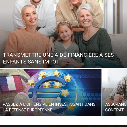
TRANSMETTRE UNE AIDE FINANCIÈRE À SES
ENFANTS SANS IMPÔT
PASSEZ À L’OFFENSIVE EN INVESTISSANT DANS
ASSURANCE
LA DÉFENSE EUROPÉENNE
CONTRAT