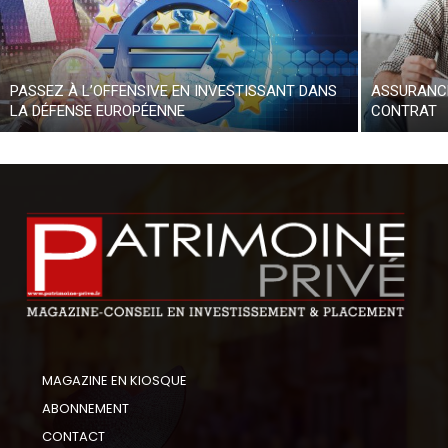
PASSEZ À L’OFFENSIVE EN INVESTISSANT DANS
ASSURANCE
LA DÉFENSE EUROPÉENNE
CONTRAT
MAGAZINE EN KIOSQUE
ABONNEMENT
CONTACT