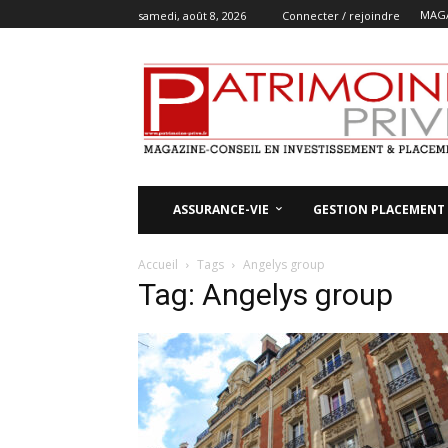
MAGA
samedi, août 8, 2026
Connecter / rejoindre
ASSURANCE-VIE
GESTION PLACEMENT
Accueil
Tags
Angelys group
Tag: Angelys group