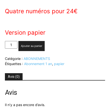
Quatre numéros pour 24€
Version papier
quantité
Ajouter au panier
de
ABONNEMENT
Catégorie :
ABONNEMENTS
1
Étiquettes :
Abonnement 1 an
,
papier
AN
(PAPIER)
Avis (0)
Avis
Il n’y a pas encore d’avis.