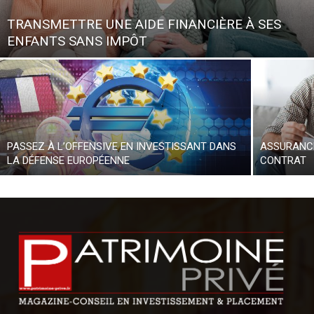
TRANSMETTRE UNE AIDE FINANCIÈRE À SES
ENFANTS SANS IMPÔT
PASSEZ À L’OFFENSIVE EN INVESTISSANT DANS
ASSURANCE
LA DÉFENSE EUROPÉENNE
CONTRAT