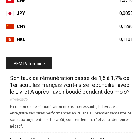
CHF
1,0710
JPY
0,0055
CNY
0,1280
HKD
0,1101
BFM Patrimoine
Son taux de rémunération passe de 1,5 à 1,7% ce
1er août: les Français vont-ils se réconcilier avec
le Livret A après l'avoir boudé pendant des mois?
01/08/2026
En raison d'une rémunération moins intéressante, le Livret A a
enregistré ses pires performances en 20 ans au premier semestre. Si
son taux augmente ce 1er août, son rendement réel va lui demeurer
négatif.