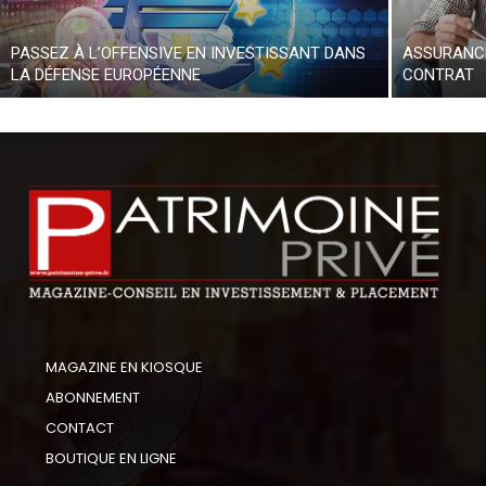
PASSEZ À L’OFFENSIVE EN INVESTISSANT DANS
ASSURANCE
LA DÉFENSE EUROPÉENNE
CONTRAT
MAGAZINE EN KIOSQUE
ABONNEMENT
CONTACT
BOUTIQUE EN LIGNE