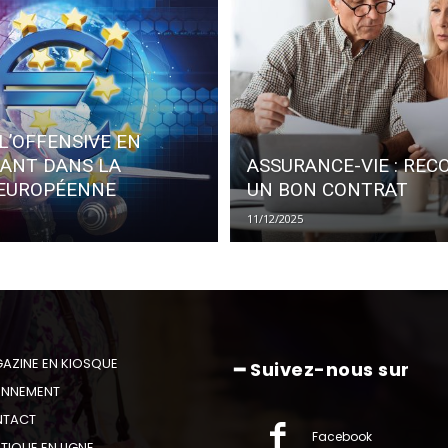
L’OFFENSIVE EN
SANT DANS LA
ASSURANCE-VIE : REC
 EUROPÉENNE
UN BON CONTRAT
11/12/2025
AZINE EN KIOSQUE
━ Suivez-nous sur
NNEMENT
TACT
Facebook
TIQUE EN LIGNE