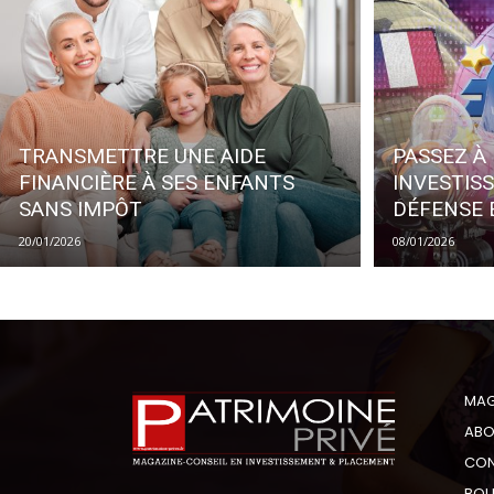
TRANSMETTRE UNE AIDE
PASSEZ À 
FINANCIÈRE À SES ENFANTS
INVESTIS
SANS IMPÔT
DÉFENSE
20/01/2026
08/01/2026
MAG
ABO
CON
BOU