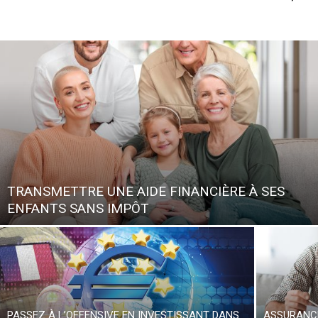
TRANSMETTRE UNE AIDE FINANCIÈRE À SES
ENFANTS SANS IMPÔT
PASSEZ À L’OFFENSIVE EN INVESTISSANT DANS
ASSURANCE