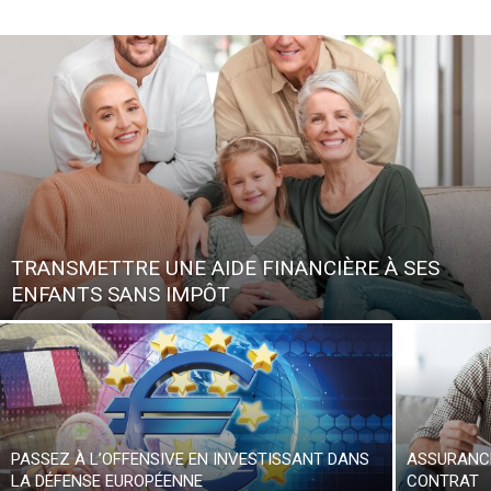
TRANSMETTRE UNE AIDE FINANCIÈRE À SES
ENFANTS SANS IMPÔT
PASSEZ À L’OFFENSIVE EN INVESTISSANT DANS
ASSURANCE
LA DÉFENSE EUROPÉENNE
CONTRAT