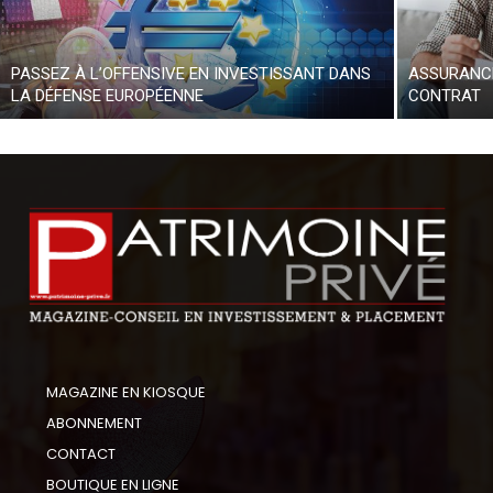
PASSEZ À L’OFFENSIVE EN INVESTISSANT DANS
ASSURANCE
LA DÉFENSE EUROPÉENNE
CONTRAT
MAGAZINE EN KIOSQUE
ABONNEMENT
CONTACT
BOUTIQUE EN LIGNE