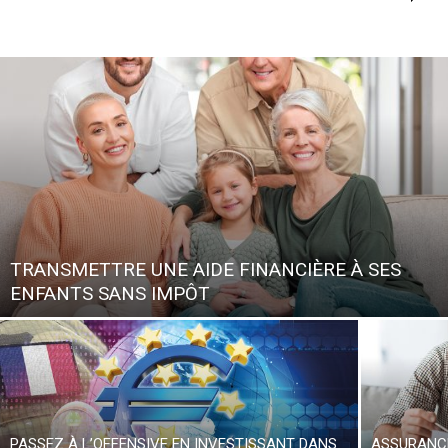
TRANSMETTRE UNE AIDE FINANCIÈRE À SES
ENFANTS SANS IMPÔT
PASSEZ À L’OFFENSIVE EN INVESTISSANT DANS
ASSURANCE