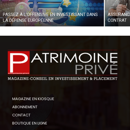
PASSEZ À L’OFFENSIVE EN INVESTISSANT DANS
ASSURANCE
LA DÉFENSE EUROPÉENNE
CONTRAT
MAGAZINE EN KIOSQUE
ABONNEMENT
CONTACT
BOUTIQUE EN LIGNE