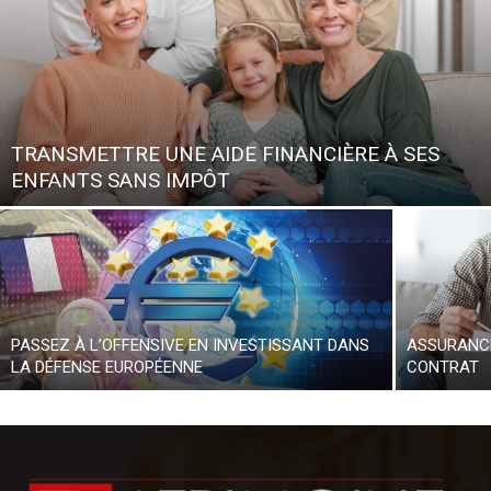
TRANSMETTRE UNE AIDE FINANCIÈRE À SES
ENFANTS SANS IMPÔT
PASSEZ À L’OFFENSIVE EN INVESTISSANT DANS
ASSURANCE
LA DÉFENSE EUROPÉENNE
CONTRAT