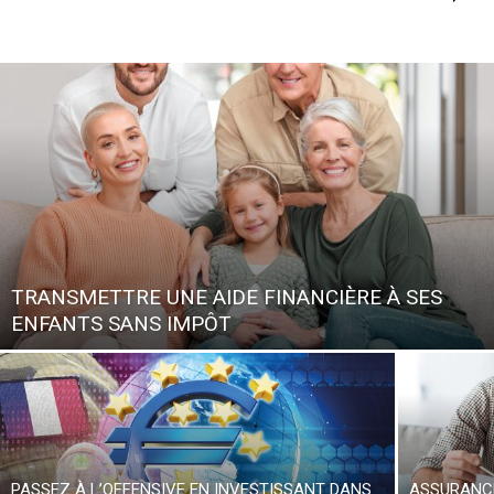
TRANSMETTRE UNE AIDE FINANCIÈRE À SES
ENFANTS SANS IMPÔT
PASSEZ À L’OFFENSIVE EN INVESTISSANT DANS
ASSURANCE