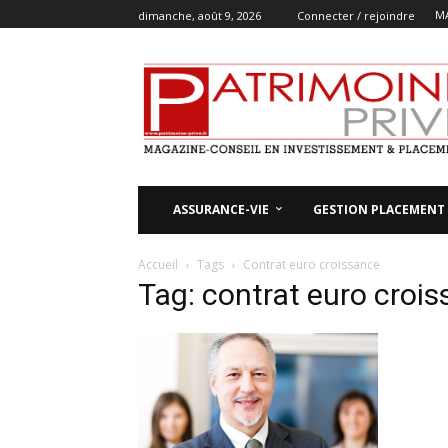
M
dimanche, août 9, 2026
Connecter / rejoindre
ASSURANCE-VIE
GESTION PLACEMENT
Accueil
Tags
Contrat euro croissance
Tag: contrat euro croi