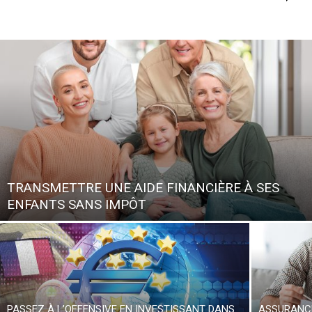
TRANSMETTRE UNE AIDE FINANCIÈRE À SES
ENFANTS SANS IMPÔT
PASSEZ À L’OFFENSIVE EN INVESTISSANT DANS
ASSURANCE