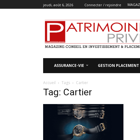
MAGAZI
jeudi, août 6, 2026
Connecter / rejoindre
ASSURANCE-VIE
GESTION PLACEMENT
Accueil
Tags
Cartier
Tag: Cartier