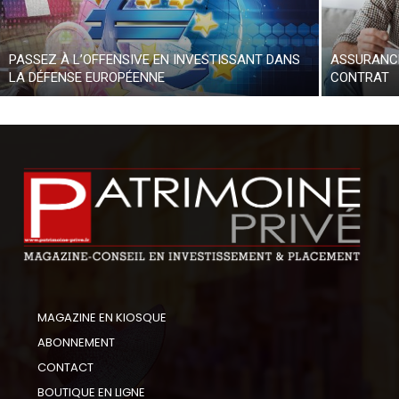
PASSEZ À L’OFFENSIVE EN INVESTISSANT DANS
ASSURANCE
LA DÉFENSE EUROPÉENNE
CONTRAT
MAGAZINE EN KIOSQUE
ABONNEMENT
CONTACT
BOUTIQUE EN LIGNE