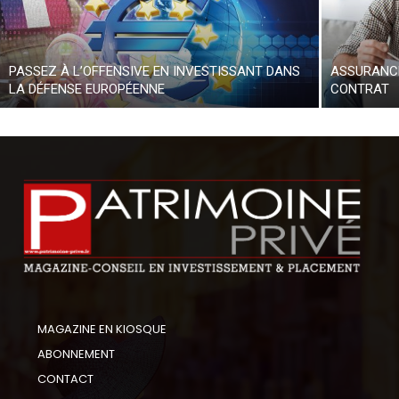
PASSEZ À L’OFFENSIVE EN INVESTISSANT DANS
ASSURANCE
LA DÉFENSE EUROPÉENNE
CONTRAT
MAGAZINE EN KIOSQUE
ABONNEMENT
CONTACT