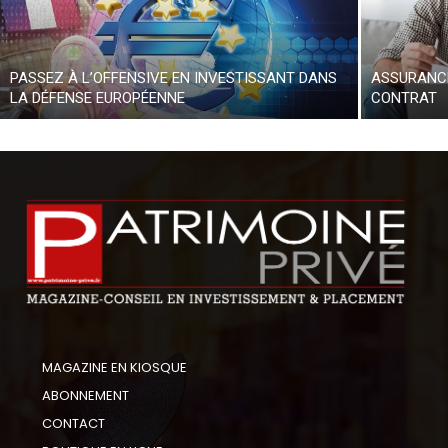
PASSEZ À L’OFFENSIVE EN INVESTISSANT DANS
ASSURANCE
LA DÉFENSE EUROPÉENNE
CONTRAT
MAGAZINE EN KIOSQUE
ABONNEMENT
CONTACT