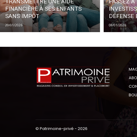
TRANSMETTRE UNE AIDE
PASSEZ À 
FINANCIÈRE À SES ENFANTS
INVESTIS
SANS IMPÔT
DÉFENSE
20/01/2026
08/01/2026
MAG
ABO
CON
BOU
© Patrimoine-privé - 2026