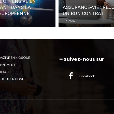
L’OFFENSIVE EN
SANT DANS LA
ASSURANCE-VIE : REC
 EUROPÉENNE
UN BON CONTRAT
11/12/2025
AZINE EN KIOSQUE
━ Suivez-nous sur
NNEMENT
TACT
Facebook
TIQUE EN LIGNE